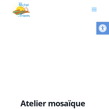
Ouvrir la
Atelier mosaïque