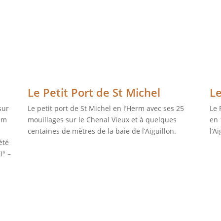
Le Petit Port de St Michel
Le
sur
Le petit port de St Michel en l’Herm avec ses 25
Le 
1 m
mouillages sur le Chenal Vieux et à quelques
en 
centaines de mètres de la baie de l’Aiguillon.
l’A
été
I° –