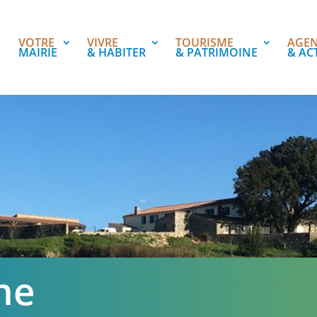
VOTRE
VIVRE
TOURISME
AGE
MAIRIE
& HABITER
& PATRIMOINE
& AC
ne