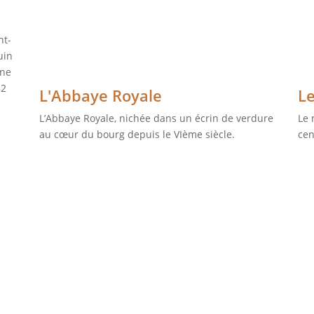
nt-
uin
une
32
L'Abbaye Royale
L
L’Abbaye Royale, nichée dans un écrin de verdure
Le 
au cœur du bourg depuis le VIème siècle.
cen