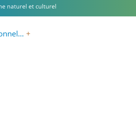
e naturel et culturel
ionnel…
+