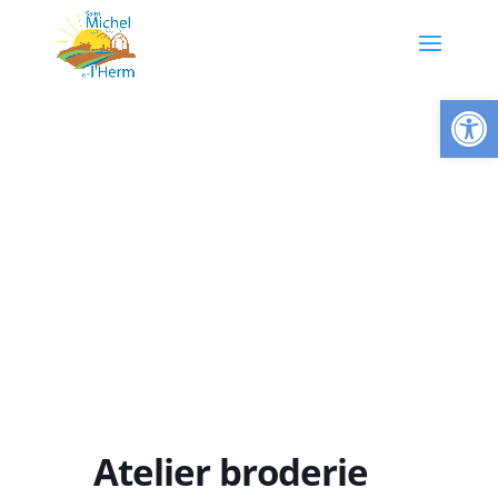
Ouvrir la
Atelier broderie