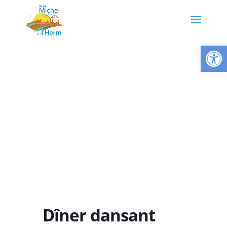
Ouvrir la
Dîner dansant