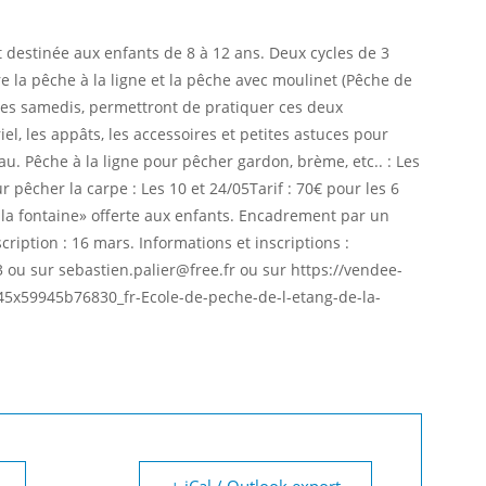
st destinée aux enfants de 8 à 12 ans. Deux cycles de 3
 la pêche à la ligne et la pêche avec moulinet (Pêche de
 les samedis, permettront de pratiquer ces deux
l, les appâts, les accessoires et petites astuces pour
u. Pêche à la ligne pour pêcher gardon, brème, etc.. : Les
 pêcher la carpe : Les 10 et 24/05​Tarif : 70€ pour les 6
 la fontaine» offerte aux enfants. Encadrement par un
ription : 16 mars. Informations et inscriptions :
 ou sur sebastien.palier@free.fr ou sur https://vendee-
5x59945b76830_fr-Ecole-de-peche-de-l-etang-de-la-