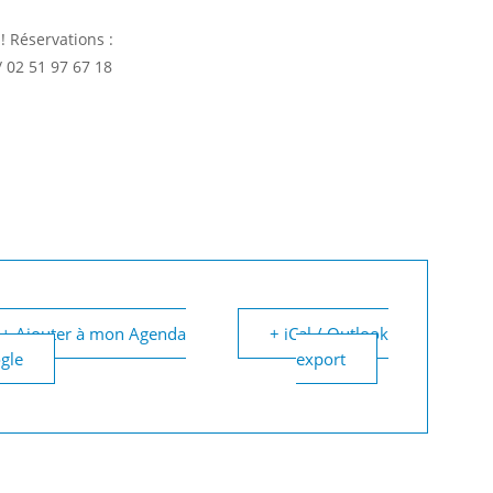
! Réservations :
/ 02 51 97 67 18
+ Ajouter à mon Agenda
+ iCal / Outlook
gle
export