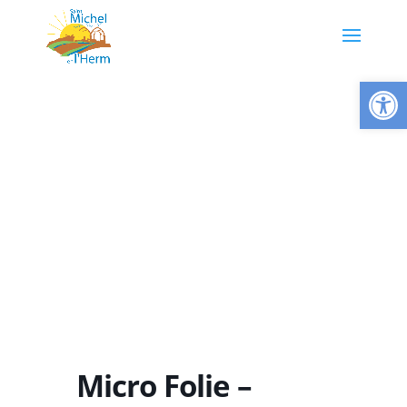
Ouvrir la
Micro Folie –