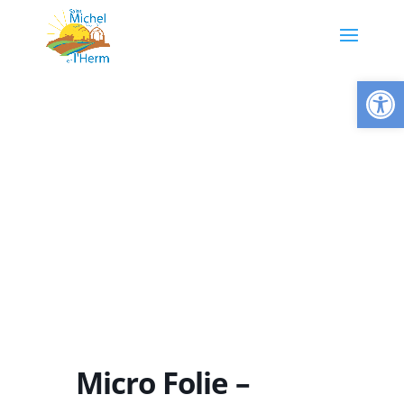
Ouvrir la
Micro Folie –