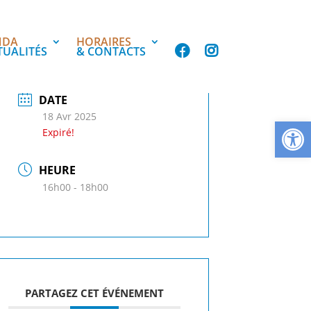
NDA
HORAIRES
TUALITÉS
& CONTACTS
DATE
18 Avr 2025
Ouvrir la
Expiré!
HEURE
16h00 - 18h00
PARTAGEZ CET ÉVÉNEMENT