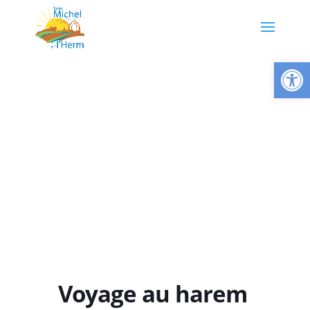
Ouvrir la
Voyage au harem