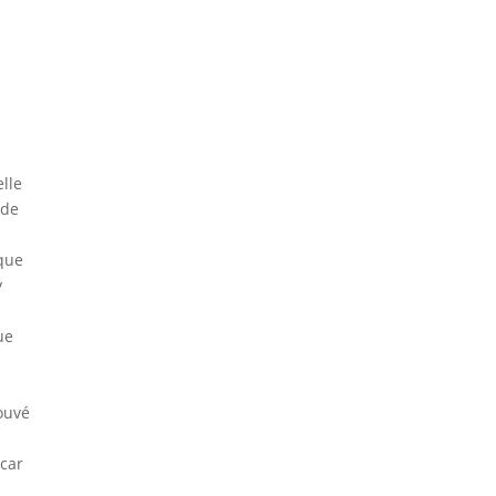
elle
 de
ique
y
a
ue
n
rouvé
 car