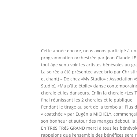
Cette année encore, nous avons participé à une
programmation orchestrée par Jean Claude LE R
tout âge venu voir les artistes bénévoles au g
La soirée a été présentée avec brio par Christi
et chant) – De chez «My Studio» : Association 
Studio), «Ma p’tite étoile» danse contemporaine 
chorale et les danseurs. Enfin la chorale «Les 
final réunissant les 2 chorales et le publique.
Pendant le tirage au sort de la tombola : Plus d
« coatchée » par Eugénia MICHELY, commençait à
son bonheur et autour des manges debout, la 
En TRéS TRéS GRAND merci à tous les bénévoles 
rappelons que l’ensemble des bénéfices sera r