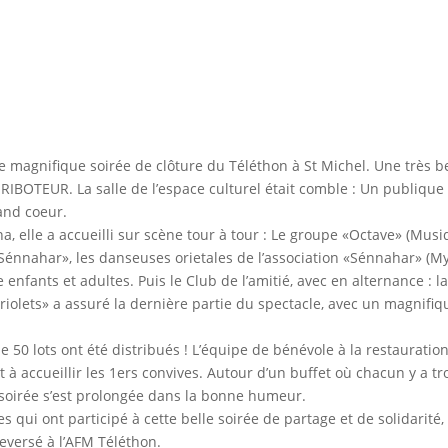
 magnifique soirée de clôture du Téléthon à St Michel. Une très b
IBOTEUR. La salle de l’espace culturel était comble : Un publique
rand coeur.
na, elle a accueilli sur scène tour à tour : Le groupe «Octave» (Mus
«Sénnahar», les danseuses orietales de l’association «Sénnahar» (M
enfants et adultes. Puis le Club de l’amitié, avec en alternance : l
Triolets» a assuré la dernière partie du spectacle, avec un magnifiq
e 50 lots ont été distribués ! L’équipe de bénévole à la restauratio
 accueillir les 1ers convives. Autour d’un buffet où chacun y a t
soirée s’est prolongée dans la bonne humeur.
qui ont participé à cette belle soirée de partage et de solidarité,
eversé à l’AFM Téléthon.